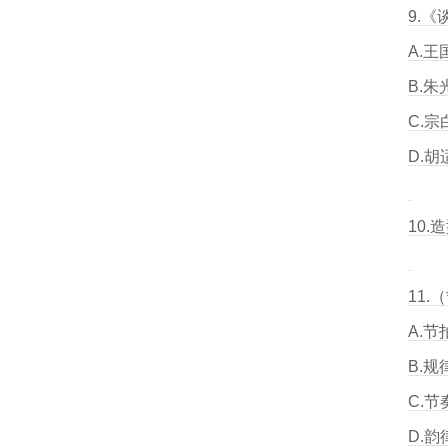
9.
A.王
B.朱
C.宗
D.胡
10
11
A.节
B.规
C.节
D.韵