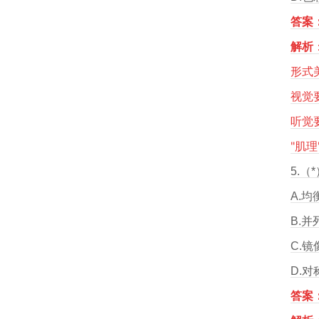
答案
解析
形式
视觉
听觉
"肌
5.
A.均
B.并
C.镜
D.对
答案：