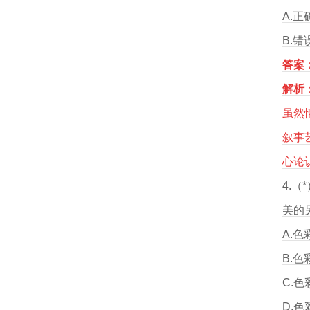
A.正
B.错
答案：
解析
虽然
叙事
心论
4.
美的
A.
B.
C.
D.