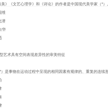
《谈美》《文艺心理学》和《诗论》的作者是中国现代美学家（*）
国维
光潜
白华
适
.造型艺术具有空间表现差异性的审美特征
.（*）是事物在运动过程中呈现的相同因素有规律的、重复的连续
拍
律
奏
律