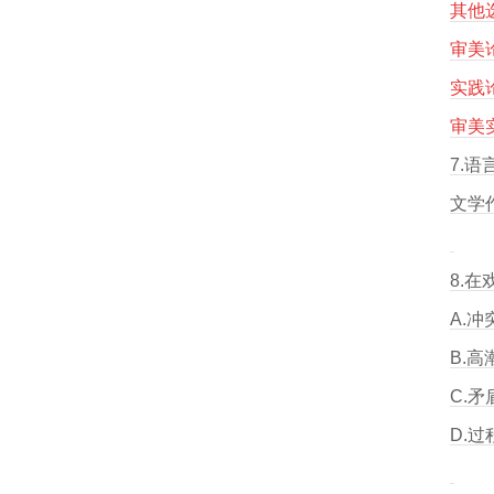
其他
审美
实践
审美
7.
文学
8.
A.冲
B.高
C.矛
D.过