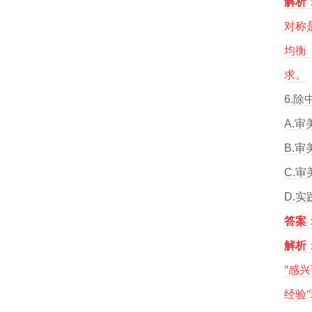
解析
对称
均衡
求。
6.
A.审
B.
C.
D.实
答案：
解析
"感
经验