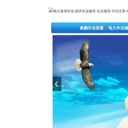
奥鹏作业答案
|
电大作业