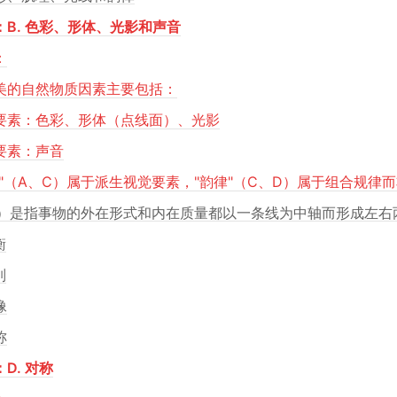
：B. 色彩、形体、光影和声音
：
美的自然物质因素主要包括：
要素：色彩、形体（点线面）、光影
要素：声音
理"（A、C）属于派生视觉要素，"韵律"（C、D）属于组合规律
（*）是指事物的外在形式和内在质量都以一条线为中轴而形成左
衡
列
像
称
D. 对称